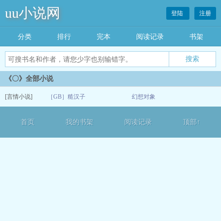
uu小说网
登陆
注册
分类
排行
完本
阅读记录
书架
《〇》全部小说
[言情小说]
［GB］糙汉子
幻想对象
05-18
首页
我的书架
阅读记录
顶部↑