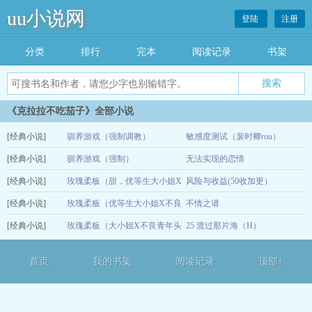
uu小说网
登陆
注册
分类
排行
完本
阅读记录
书架
《克拉拉不吃茄子》全部小说
[经典小说]
驯养游戏（强制调教）
敏感度测试（裴时卿rou）
[经典小说]
驯养游戏（强制）
无法实现的恋情
05-18
[经典小说]
玫瑰柔板（甜，优等生大小姐X
风险与收益(50收加更）
12-15
[经典小说]
不良青年头子）
玫瑰柔板（优等生大小姐X不良
不情之请
11-02
[经典小说]
青年头子）
玫瑰柔板（大小姐X不良青年头
25 渡过那片海（H）
09-27
子）
09-01
首页
我的书架
阅读记录
顶部↑