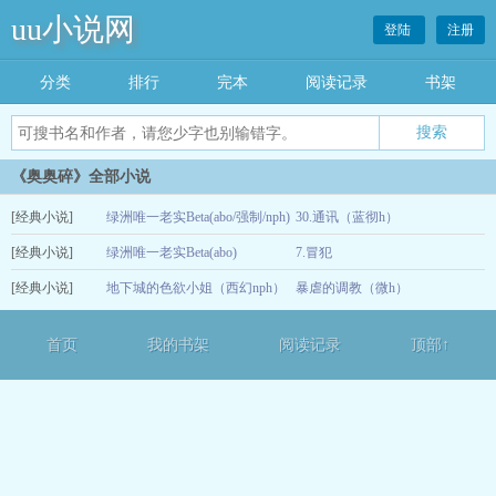
uu小说网
登陆
注册
分类
排行
完本
阅读记录
书架
《奥奥碎》全部小说
[经典小说]
绿洲唯一老实Beta(abo/强制/nph)
30.通讯（蓝彻h）
[经典小说]
绿洲唯一老实Beta(abo)
7.冒犯
05-08
[经典小说]
地下城的色欲小姐（西幻nph）
暴虐的调教（微h）
04-12
03-26
首页
我的书架
阅读记录
顶部↑