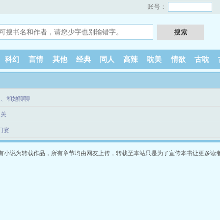
账号：
科幻
言情
其他
经典
同人
高辣
耽美
情欲
古耽
八、和她聊聊
出关
门宴
有小说为转载作品，所有章节均由网友上传，转载至本站只是为了宣传本书让更多读