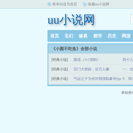
将本站设为首页
收藏uu小说网
uu小说网
首页
玄幻
修真
都市
历史
网游
《小圆不吃鱼》全部小说
[经典小说]
圆谎（1v1强制）
四十
[经典小说]
宗门大师姐，但万人嫌
一、
[经典小说]
气运之子为何对我强取豪夺(np
9、鸿
强制ai）
本站所