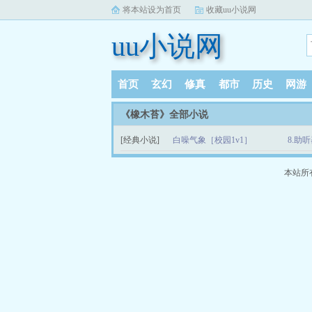
将本站设为首页
收藏uu小说网
uu小说网
首页
玄幻
修真
都市
历史
网游
《橡木苔》全部小说
[经典小说]
白噪气象［校园1v1］
8.助
本站所