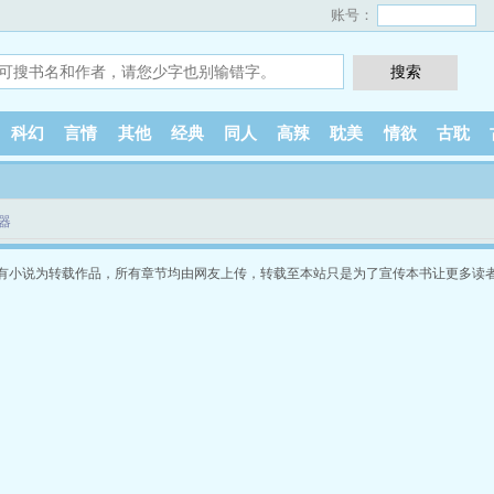
账号：
科幻
言情
其他
经典
同人
高辣
耽美
情欲
古耽
听器
有小说为转载作品，所有章节均由网友上传，转载至本站只是为了宣传本书让更多读