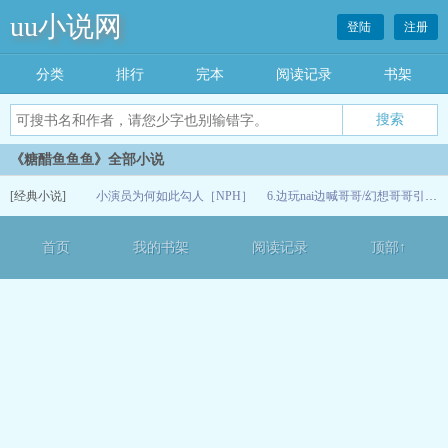
uu小说网
登陆
注册
分类
排行
完本
阅读记录
书架
《糖醋鱼鱼鱼》全部小说
[经典小说]
小演员为何如此勾人［NPH］
6.边玩nai边喊哥哥/幻想哥哥引诱妹妹/捆绑play/幻想使用戒尺抽打欠调教的saonai（戒尺惩罚）
06-24
首页
我的书架
阅读记录
顶部↑