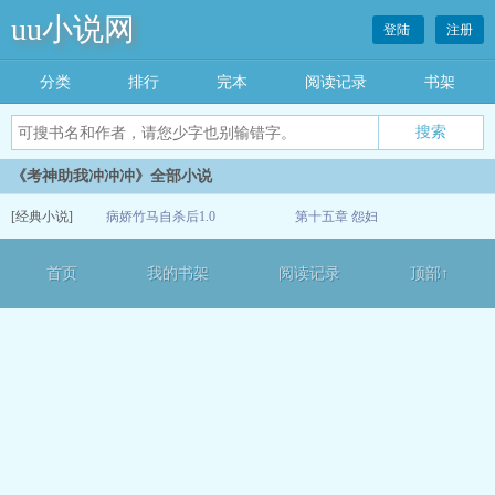
uu小说网
登陆
注册
分类
排行
完本
阅读记录
书架
《考神助我冲冲冲》全部小说
[经典小说]
病娇竹马自杀后1.0
第十五章 怨妇
07-08
首页
我的书架
阅读记录
顶部↑