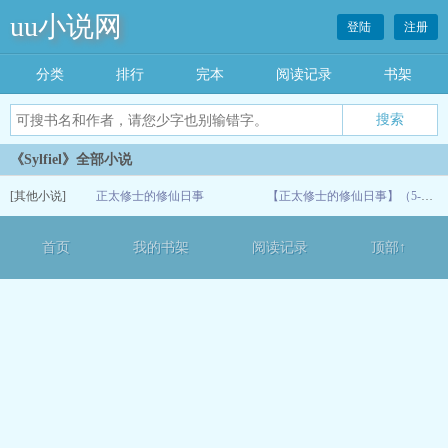
uu小说网
登陆
注册
分类
排行
完本
阅读记录
书架
《Sylfiel》全部小说
[其他小说]
正太修士的修仙日事
【正太修士的修仙日事】（5-8）
07-07
首页
我的书架
阅读记录
顶部↑