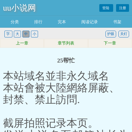
uu小说网
登陆
注册
分类
排行
完本
阅读记录
书架
字:
大
中
小
护眼
关灯
上一章
章节列表
下一章
25帮忙
本站域名並非永久域名
本站會被大陸網絡屏蔽、
封禁、禁止訪問.
截屏拍照记录本页。