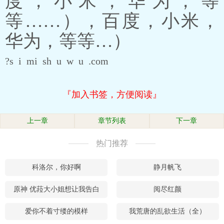
度，小米，华为，等
等……），百度，小米，
华为，等等…）
?s i mi sh u w u .com
『加入书签，方便阅读』
上一章
章节列表
下一章
热门推荐
科洛尔，你好啊
静月帆飞
原神 优菈大小姐想让我告白
阅尽红颜
爱你不着寸缕的模样
我荒唐的乱欲生活（全）