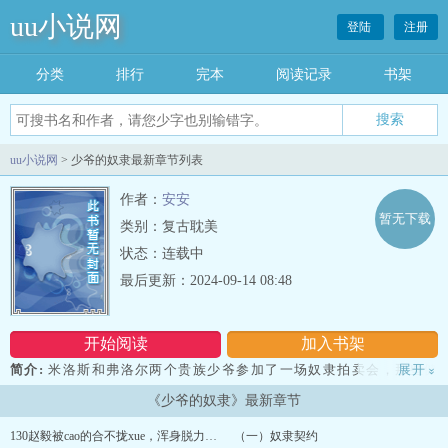
uu小说网
登陆
注册
分类
排行
完本
阅读记录
书架
uu小说网
> 少爷的奴隶最新章节列表
作者：
安安
暂无下载
类别：复古耽美
状态：连载中
最后更新：2024-09-14 08:48
开始阅读
加入书架
简介:
米洛斯和弗洛尔两个贵族少爷参加了一场奴隶拍卖会，那些健
展开
»
壮英俊的奴隶每一个都是那么诱人，然而两人带的钱不够，也只能各
《少爷的奴隶》最新章节
自挑最中意的那个买了。...
130赵毅被cao的合不拢xue，浑身脱力被艾草掰开大腿色眯眯的视jian摸xue
（一）奴隶契约