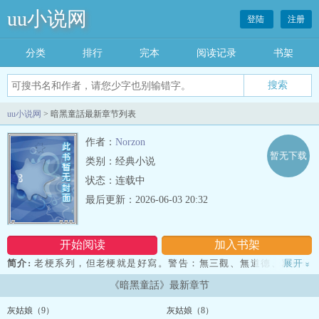
uu小说网
登陆
注册
分类
排行
完本
阅读记录
书架
uu小说网
> 暗黑童話最新章节列表
作者：
Norzon
暂无下载
类别：经典小说
状态：连载中
最后更新：2026-06-03 20:32
开始阅读
加入书架
简介:
老梗系列，但老梗就是好寫。警告：無三觀、無道德、寫好玩
展开
»
的內容不限1v幾、GL、BL、亂倫、凌辱等禁忌題材，大部分都跟有
《暗黑童話》最新章节
病一樣縱慾過度，請勿模仿。如有雷同請告訴我，我也想看。1灰姑娘
（高H、強姦、GL、NP、時間暫停）...
灰姑娘（9）
灰姑娘（8）