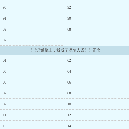
持原主水准，沈昭微一定会主动退婚。结果——她在诗会随口yin了首
花诗。众人感动落泪：「这一定是送给沈姑娘的吧？啊啊啊好浪
93
92
漫！」她压力太大，在家唱了首情歌。刚好路过的沈昭微耳尖泛红：
「她……是唱给我的吗？」她想故意出糗，投壶时随手一把luan撒。
91
90
结果一阵风过，十支全中。众人震惊：「文武双全！公孙小姐是不是
在沈姑娘面前表现自己？」江执礼：「……」终于，她鼓起勇气，在
89
88
马车上开口。「沈姑娘，我觉得这婚事……」话没说完，马车猛地一
87
颠。她整个人直接撞进沈昭微怀里。沈昭微：「……」江执礼：
「……」沈昭微红着脸，轻声问：「执礼，妳刚要同我说什么？」刚
《《退婚路上，我成了深情人设》》正文
吃完人家豆腐，完全说不出退婚两个字的江执礼：「……没什么。」
全京城：给我成婚！！！！这次是古代小甜文 保证甜到蛀牙...
01
02
03
04
05
06
07
08
09
10
11
12
13
14