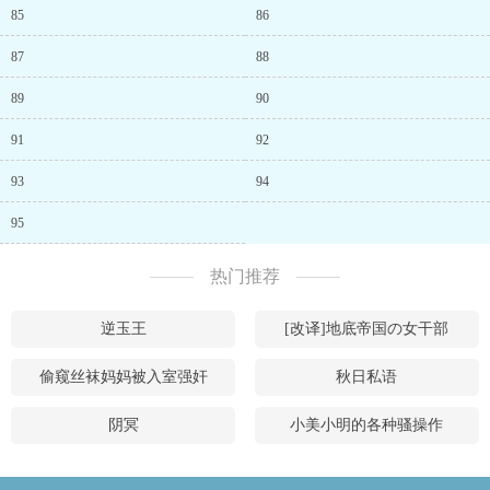
85
86
87
88
89
90
91
92
93
94
95
热门推荐
逆玉王
[改译]地底帝国の女干部
偷窥丝袜妈妈被入室强奸
秋日私语
阴冥
小美小明的各种骚操作