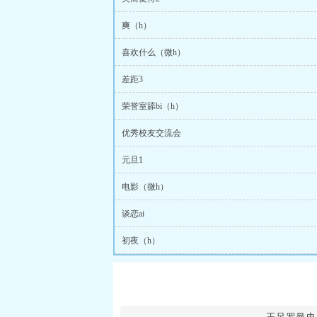
爽（h）
喜欢什么（微h）
差距3
荣誉室舔bi（h）
优秀校友交流会
元旦1
电影（微h）
谈恋ai
初夜（h）