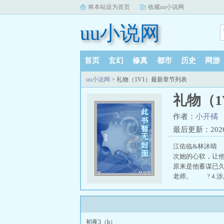
将本站设为首页
收藏uu小说网
uu小说网
首页
玄幻
修真
都市
历史
网游
uu小说网
> 礼物（1V1）最新章节列表
礼物（1
作者：
小开橘
最后更新：2026-0
江佑临&林沐晴
次她的心软，让
原来是他蓄谋已久…
老师。 ? 4.涉
初夜3（h）