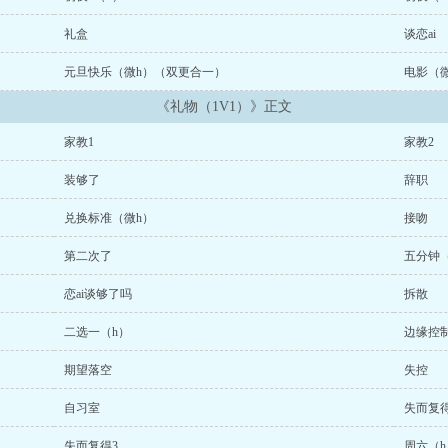
礼盒
谈恋ai
元旦快乐（微h）（双更合一）
电影（微
《礼物（1V1）》正文
家教1
家教2
装够了
辞职
兑换标准（微h）
接吻
第二次了
五分钟（
恋ai谈够了吗
拆散
二选一（h）
边缘控制
期望落空
失控
自习室
失而复得
失而复得3
周六（h