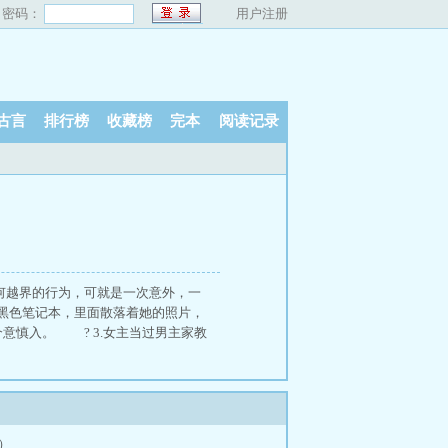
密码：
用户注册
古言
排行榜
收藏榜
完本
阅读记录
何越界的行为，可就是一次意外，一
黑色笔记本，里面散落着她的照片，
，介意慎入。 ? 3.女主当过男主家教
）