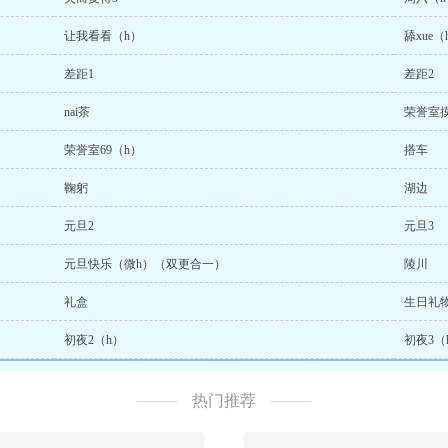
让我看看（h）
舔xue（
差距1
差距2
nai茶
荣誉室摸
荣誉室69（h）
搭车
鞠躬
湖边
元旦2
元旦3
元旦快乐（微h）（双更合一）
陵川
礼盒
生日礼
初夜2（h）
初夜3（
热门推荐