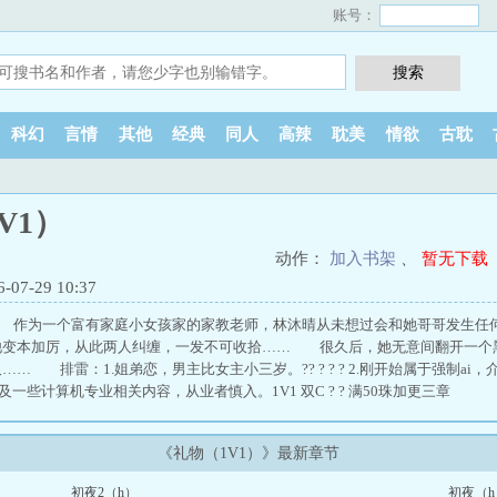
账号：
科幻
言情
其他
经典
同人
高辣
耽美
情欲
古耽
V1）
动作：
加入书架
、
暂无下载
7-29 10:37
 作为一个富有家庭小女孩家的家教老师，林沐晴从未想过会和她哥哥发生任
他变本加厉，从此两人纠缠，一发不可收拾…… 很久后，她无意间翻开一个
… 排雷：1.姐弟恋，男主比女主小三岁。?? ? ? ? 2.刚开始属于强制ai
及一些计算机专业相关内容，从业者慎入。1V1 双C ? ? 满50珠加更三章
《礼物（1V1）》最新章节
初夜2（h）
初夜（h