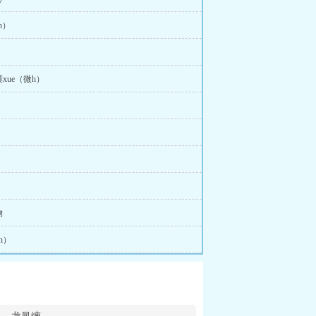
h）
xue（微h）
物
h）