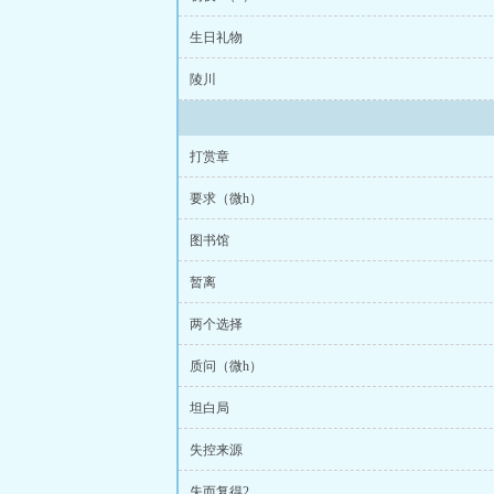
生日礼物
陵川
打赏章
要求（微h）
图书馆
暂离
两个选择
质问（微h）
坦白局
失控来源
失而复得2