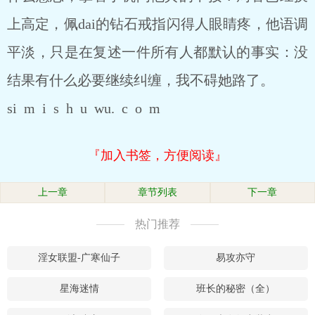
上高定，佩dai的钻石戒指闪得人眼睛疼，他语调
平淡，只是在复述一件所有人都默认的事实：没
结果有什么必要继续纠缠，我不碍她路了。
si m i s h u wu. c o m
『加入书签，方便阅读』
上一章
章节列表
下一章
热门推荐
淫女联盟-广寒仙子
易攻亦守
星海迷情
班长的秘密（全）