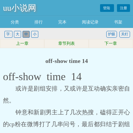
uu小说网
登陆
注册
分类
排行
完本
阅读记录
书架
字:
大
中
小
护眼
关灯
上一章
章节列表
下一章
off-show time 14
off-show time 14
或许是剧组安排，又或许是互动确实亲密自
然。
钟意和新剧男主上了几次热搜，磕得正开心
的cp粉在微博打了几串问号，最后都归结于剧组