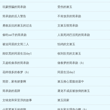
坑蒙拐骗的简承勋
受伤的漱玉
简承勋的后入警告
不肯放弃的简承勋
勇敢反抗的漱玉的过去
文漱玉恨简承勋
偷吃nai子的简承勋
人装死鸡巴没死的简承勋
被迫同居的文简二人
怕鸡的文漱玉
闹饥荒的同居生活day1
收到肚兜的文漱玉
又趁机偷亲的简承勋
做春梦的简承勋（h）
花样很多的春梦（h）
同居生活day2
简部，家有娇妻啊
漱玉推心置腹劝退中
简承勋的底牌
屠龙不成反被放倒的漱玉
文锦龙和宋至淳的故事
漱玉回家
小富婆漱玉的假期
妖女和大理寺少卿（h）