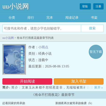
uu小说网
登陆
注册
分类
排行
完本
阅读记录
书架
uu小说网
> 有伞不打雨夜花最新章节列表
作者：
小雨点
暂无下载
类别：经典小说
状态：连载中
最后更新：2026-08-06 13:05
开始阅读
加入书架
简介:
简介：文漱玉从来都不想招惹是非，无端端被简承勋这个顶级
展开
»
天龙人看入眼，她除了反抗还是反抗。直到有一天，简承勋的未婚妻
《有伞不打雨夜花》最新章节
绑架了她的家人，她被简承勋关在房间里逃不出去，眼睁睁看着家人
受到伤害，情急之下快准狠地捅了他一刀。简承勋因失血过多而倒下
赶着回家的简承勋
新婚夜再次被简承勋偷袭（h）