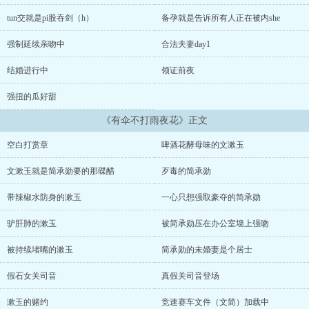
前，仍然念着漱玉的名字，他竟然还在笑，“文漱玉，这下好了，你有
伞不打，偏要做那雨夜花，看你还怎么逃出我的手掌心？”雨夜花，是
tun交就是pi股吞剑（h）
备孕就是告诉所有人正在被内she
一首台湾民歌，隐喻那些随着风雨飘摇落入风尘的女子。简承勋的未
婚妻早就放话，如果在他们俩的订婚仪式完成后被她找到文漱玉，bi
强制延续亲吻中
合法夫妻day1
良为娼的事情她也做得。文漱玉忍无可忍，血淋淋的一巴掌狠狠扇在
简承勋的脸上，那是他的血，也是她的恨。“简承勋，你算什么破伞？
结婚进行中
领证前夜
你是我此生淋的最大的一场的雨。”尽管如此，她也势必能逃出生天。
强扭的瓜好甜
因为她是文漱玉，她必须要做自己命运的主人。?反金丝雀文学｜反高
gan天龙人特权文学｜一个强取豪夺，屡夺屡败，最后全靠对手失误
《有伞不打雨夜花》正文
送人头的故事。嗯嗯强取会变强娶，冷脸做恨情节很多，女主不是小
白花才不会忍气吞声受欺负呢( ^ ^ )/□例如男主强吻女主后，反手就被
空白打赏章
啤酒花酵母味的文漱玉
女主举报作风问题┏ (^ω^)=疑似作者误食蟑螂药后写的发癫文，到底
有没有人看啊喂( ?? ?)叠个甲：书名是无意间听到歌后半夜心血来
文漱玉就是简承勋要的那碟醋
歹毒的简承勋
chao随便起的，开文也是灵感来了激情码了些，虽然目前为止都写得
很轻松更新很稳定，但坑品不好万一遇上啥事儿，只能随缘更了。再
带辣椒水防身的漱玉
一心只想强取豪夺的简承勋
叠个甲：虽然因为特殊原因男女主刚好是sc，但是，就纯属虚构不要
纠结男女主都几岁了还是处这种事了，大家随便看吧，数据不好就算
驴肝肺的漱玉
被简承勋压在办公室墙上强吻
了，写到哪儿算哪。...
被持续堵嘴的漱玉
简承勋的未婚妻是个居士
假石女关司音
真假关司音登场
漱玉的赌约
竞速赛车文件（文简）加载中