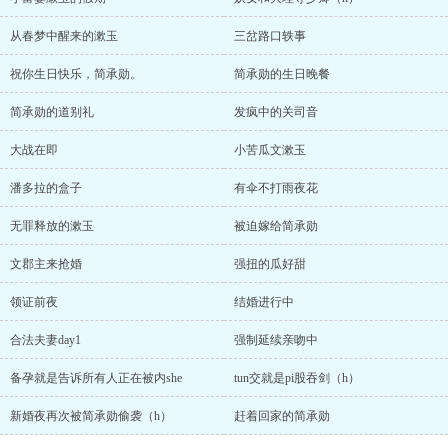
从春梦中醒来的漱玉
三岔路口轶事
祝你生日快乐，简承勋。
简承勋的生日晚餐
简承勋的道别礼
发疯中的关司音
大战在即
小苦瓜文漱玉
潘多拉的盒子
有伞不打雨夜花
无罪释放的漱玉
被迫嫁给简承勋
文郡主来抢婚
强扭的瓜好甜
领证前夜
结婚进行中
合法夫妻day1
强制延续亲吻中
备孕就是告诉所有人正在被内she
tun交就是pi股吞剑（h）
新婚夜再次被简承勋偷袭（h）
赶着回家的简承勋