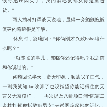
候你把庄园买了，我的酒吧就都从你这里进
货。”
两人插科打诨谈天说地，显得一旁颤颤巍巍
复建的路曦很是辛酸。
休息时，路曦问：“你俩刚才兴致bobo聊什
么呢？”
“就陈临的事儿，陈临你还记得吧？我之前
和你说过的。”
路曦回忆半天，毫无印象，颜蕴叹了口气，
一副我就知dao唉算了也没指望你能记得住的无
言又无奈模样， 再次提及八卦顺口溜“陈家二
老棒打鸳鸯拆散痴男女”来试图唤起她的记忆，