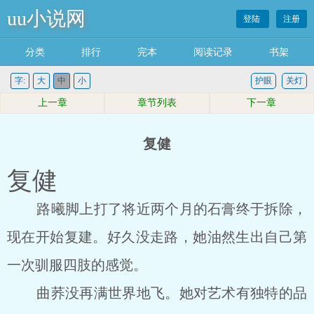
uu小说网
登陆
注册
分类
排行
完本
阅读记录
书架
字:
大
中
小
护眼
关灯
上一章
章节列表
下一章
复健
复健
路曦脚上打了将近两个月的石膏终于拆除，
现在开始复建。好久没走路，她油然生出自己第
一次驯服四肢的感觉。
曲荞没再满世界地飞。她对艺术有独特的品