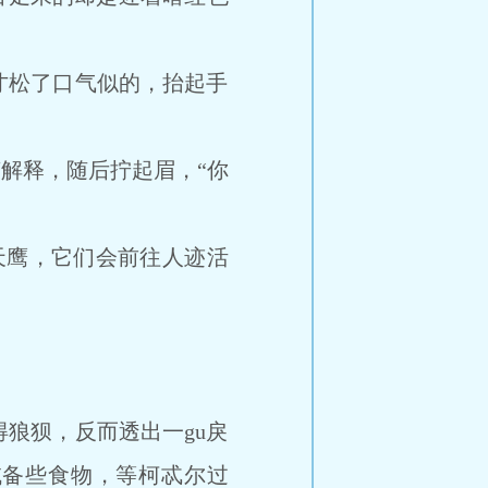
松了口气似的，抬起手
解释，随后拧起眉，“你
鹰，它们会前往人迹活
狼狈，反而透出一gu戾
域备些食物，等柯忒尔过