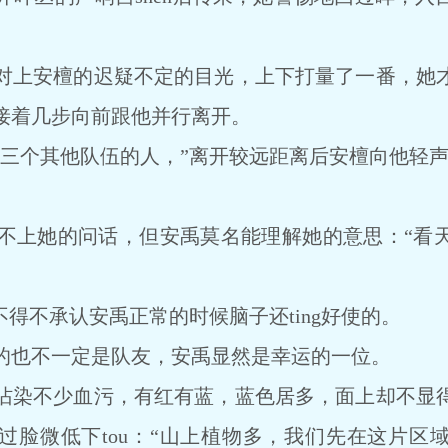
上安檀的迟疑不定的目光，上下打量了一番，她才
接着几步向前跟他并行离开。
个其他队伍的人，”离开较远距离后安檀向他轻声
上她的问话，但安禹莫名能理解她的意思：“看天
得不承认安禹正常的时候脑子还ting好使的。
也不一定是队友，安禹显然是幸运的一位。
不少血污，有红有蓝，蓝色居多，面上却不显得
过脸微低下tou：“山上植物多，我们先在这片区