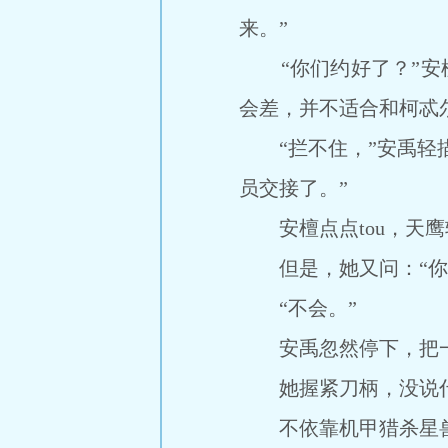
来。”
“你们约好了？”安檀
会差，并不适合和柯忒
“拦不住，”安禹轻描
员交接了。”
安檀点点tou，天鹰
但是，她又问：“你和
“不会。”
安禹忽然停下，把一把z
她握紧刀柄，没说
不依靠机甲猎杀星兽