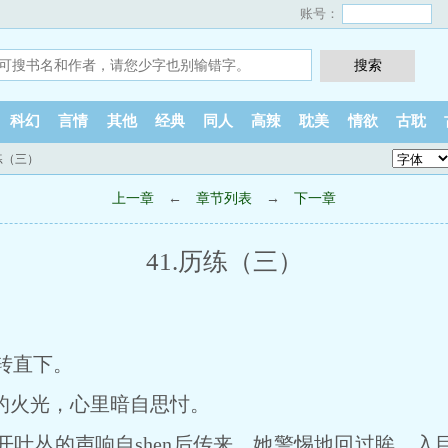
账号：
科幻
言情
其他
经典
同人
高辣
耽美
情欲
古耽
历练（三）
上一章
←
章节列表
→
下一章
41.历练（三）
）
转直下。
的火光，心里暗自思忖。
丛的声响自shen后传来，她警惕地回过眸，入