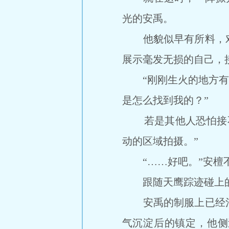
光的安禹。
他貌似早有所料，对
展示毫发无损的自己，
“刚刚生火的地方有三
是怎么找到我的？”
若是其他人恐怕接不
动的区域拍摄。”
“……好吧。”安檀不
跟随天鹰踪迹碰上的
安禹的制服上已经沾染
气沉淀后的镇定，他侧