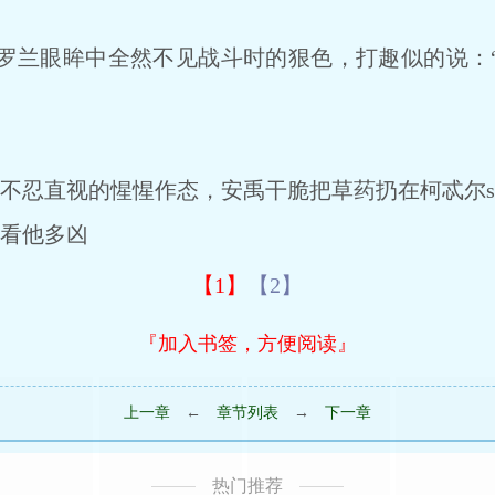
罗兰眼眸中全然不见战斗时的狠色，打趣似的说：
不忍直视的惺惺作态，安禹干脆把草药扔在柯忒尔sh
看他多凶
【1】
【2】
『加入书签，方便阅读』
上一章
←
章节列表
→
下一章
热门推荐