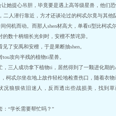
让她提心吊胆，毕竟要是遇上高等级星兽，他们恐怕
人潜行靠近，方才还谈论过的柯忒尔竟与其他队伍
中间伺机而动。而那人shen材高大，单看ti型比柯
的数十柄细长光剑时，安檀不禁诧异。
了安禹和安檀，于是果断抽shen。
ou攻向半残的植物ti星兽。
三人成功拿下植物ti，居然得到了一颗进化期的A
，柯忒尔坐在地上故作轻松地检查伤口，随着衣物牵
狼狈依旧迷人，反而透出些战损美，找到草
“学长需要帮忙吗？”