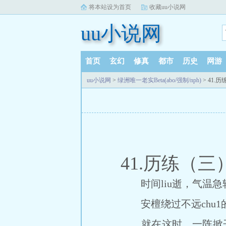
将本站设为首页
收藏uu小说网
uu小说网
首页
玄幻
修真
都市
历史
网游
uu小说网
>
绿洲唯一老实Beta(abo/强制/nph)
> 41.
41.历练（三
时间liu逝，气温急
安檀绕过不远chu1
就在这时，一阵掀开叶