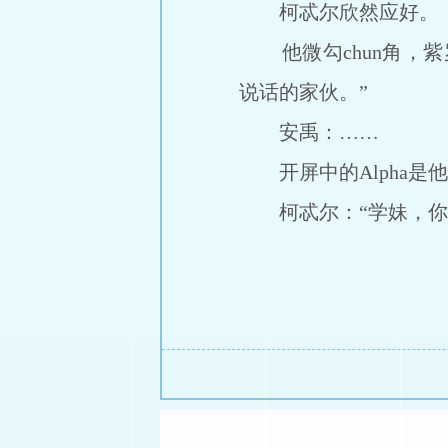
柯忒尔欣然应好。
他微勾chun角，紫
说话的家伙。”
安禹：……
开屏中的Alpha是他
柯忒尔：“学妹，你