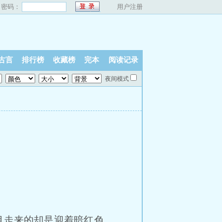
密码：
用户注册
古言
排行榜
收藏榜
完本
阅读记录
夜间模式
目走来的却是迎着暗红色