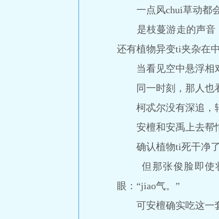
一点风chui草动都会
是枝蔓游走的声音，二
还有植物异变ti夹杂在
当看见空中悬浮相对
同一时刻，那人也看见
柯忒尔没有深追，转t
安檀和安禹上去帮忙，
确认植物ti死干净了
但那张俊脸即使状况
眼：“jiao气。”
可安檀确实吃这一套：