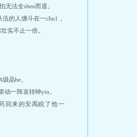
无法全shen而退。
的人缠斗在一chu1，
忒尔壮实不止一倍。
级晶he。
动一阵哀转呻yin。
药回来的安禹睨了他一