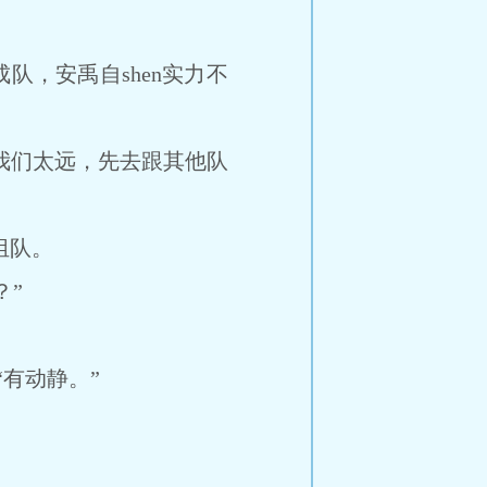
，安禹自shen实力不
我们太远，先去跟其他队
组队。
”
“有动静。”