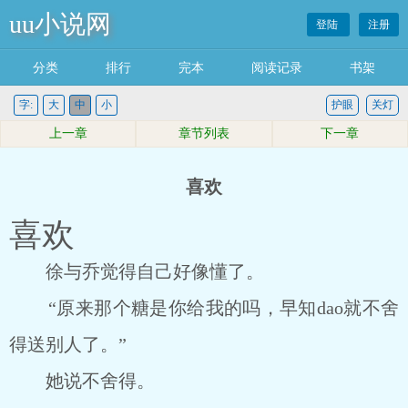
uu小说网
登陆
注册
分类
排行
完本
阅读记录
书架
字:
大
中
小
护眼
关灯
上一章
章节列表
下一章
喜欢
喜欢
徐与乔觉得自己好像懂了。
“原来那个糖是你给我的吗，早知dao就不舍
得送别人了。”
她说不舍得。